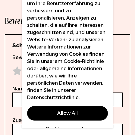
um Ihre Benutzererfahrung zu
verbessern und zu
Bewertungen
personalisieren, Anzeigen zu
schalten, die auf Ihre Interessen
zugeschnitten sind, und unseren
Website-Verkehr zu analysieren.
Schreiben Sie eine Bewertung
Weitere Informationen zur
Verwendung von Cookies finden
Bewertung
Sie in unserem
Cookie-Richtlinie
oder allgemeine Informationen
darüber, wie wir Ihre
1 star
2 stars
3 stars
4 stars
5 stars
persönlichen Daten verwenden,
Name
finden Sie in unserer
Datenschutzrichtlinie
.
Allow All
Zusammenfassung
Cookies verwalten