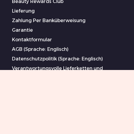
Beauty Rewards Club
Lieferung
Zahlung Per Banküberweisung
Garantie
Kontaktformular
AGB (Sprache: Englisch)
Datenschutzpolitik (Sprache: Englisch)
Verantwortungsvolle Lieferketten und
Maßnahmen gegen Menschenhandel und
Zwangsarbeit (Sprache: Englisch)
Gesponserte Künstler
Impressum
Sitemap
0044 151 702 7924