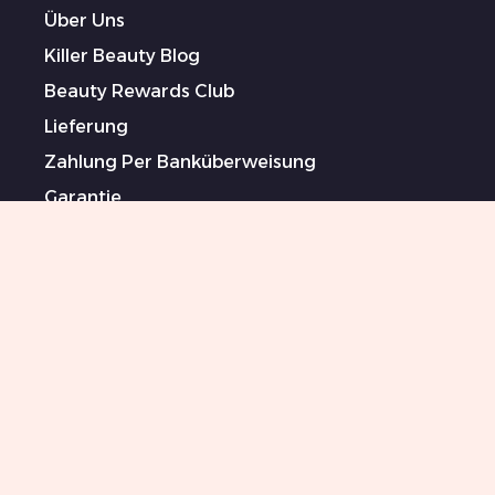
Über Uns
Killer Beauty Blog
Beauty Rewards Club
Lieferung
Zahlung Per Banküberweisung
Garantie
Kontaktformular
AGB (Sprache: Englisch)
Datenschutzpolitik (Sprache: Englisch)
Verantwortungsvolle Lieferketten und
Maßnahmen gegen Menschenhandel und
Zwangsarbeit (Sprache: Englisch)
Gesponserte Künstler
Impressum