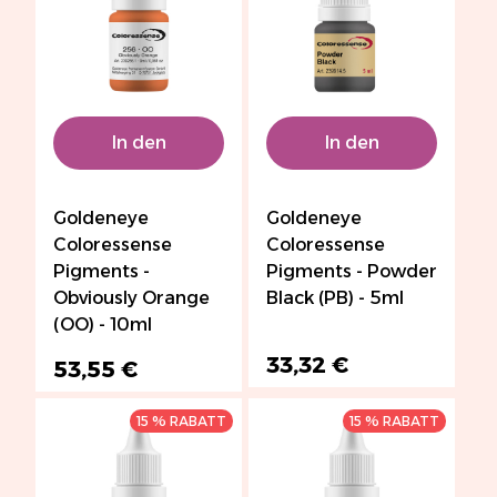
In den
In den
Warenkorb
Warenkorb
Goldeneye
Goldeneye
Coloressense
Coloressense
Pigments -
Pigments - Powder
Obviously Orange
Black (PB) - 5ml
(OO) - 10ml
33,32 €
53,55 €
15 % RABATT
15 % RABATT