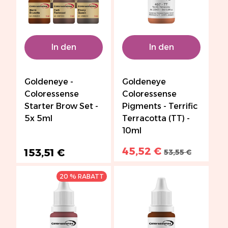
In den
In den
Warenkorb
Warenkorb
Goldeneye -
Goldeneye
Coloressense
Coloressense
Starter Brow Set -
Pigments - Terrific
5x 5ml
Terracotta (TT) -
10ml
45,52 €
153,51 €
53,55 €
20 % RABATT