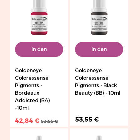
In den
In den
Warenkorb
Warenkorb
Goldeneye
Goldeneye
Coloressense
Coloressense
Pigments -
Pigments - Black
Bordeaux
Beauty (BB) - 10ml
Addicted (BA)
-10ml
53,55 €
42,84 €
53,55 €