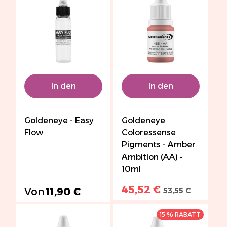
In den
In den
Warenkorb
Warenkorb
Goldeneye - Easy
Goldeneye
Flow
Coloressense
Pigments - Amber
Ambition (AA) -
10ml
45,52 €
Von
11,90 €
53,55 €
15 % RABATT