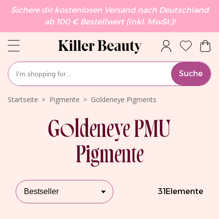
Sichere dir kostenlosen Versand nach Deutschland
ab 100 € Bestellwert (inkl. MwSt.)!
Suche
Startseite
Pigmente
Goldeneye Pigments
Goldeneye PMU
Pigmente
31
Elemente