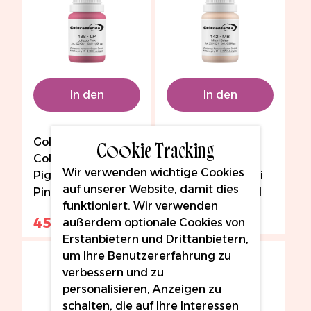
In den
In den
Warenkorb
Warenkorb
Cookie Tracking
Goldeneye
Goldeneye
Coloressense
Coloressense
Wir verwenden wichtige Cookies
Pigments - Lollipop
Pigments - Miami
auf unserer Website, damit dies
Pink (LP) - 10ml
Beige (MB) - 10ml
funktioniert. Wir verwenden
53,55 €
45,52 €
außerdem optionale Cookies von
53,55 €
Erstanbietern und Drittanbietern,
um Ihre Benutzererfahrung zu
15 % RABATT
verbessern und zu
personalisieren, Anzeigen zu
schalten, die auf Ihre Interessen