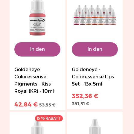
In den
In den
Warenkorb
Warenkorb
Goldeneye
Goldeneye -
Coloressense
Coloressense Lips
Pigments - Kiss
Set - 13x 5ml
Royal (KR) - 10ml
352,36 €
42,84 €
391,51 €
53,55 €
15 % RABATT