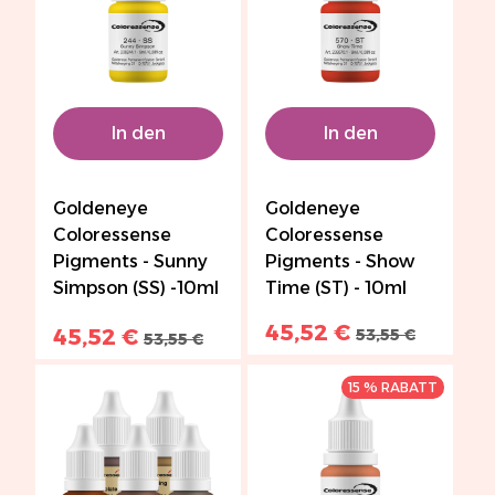
In den
In den
Warenkorb
Warenkorb
Goldeneye
Goldeneye
Coloressense
Coloressense
Pigments - Sunny
Pigments - Show
Simpson (SS) -10ml
Time (ST) - 10ml
45,52 €
45,52 €
53,55 €
53,55 €
15 % RABATT