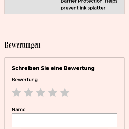
Barrier Protection: Helps
prevent ink splatter
Bewertungen
Schreiben Sie eine Bewertung
Bewertung
1 star
2 stars
3 stars
4 stars
5 stars
Name