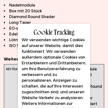
Nadelmodule
Box mit 20 Stück
Diamond Round Shader
Long Taper
EO-sterilisiert
Cookie Tracking
Edelstahl
Wir verwenden wichtige Cookies
Lötmittel ohne Blei
auf unserer Website, damit dies
ISO 9001- und CE-zertifiziert
funktioniert. Wir verwenden
außerdem optionale Cookies von
Weitere Informationen
Erstanbietern und Drittanbietern,
um Ihre Benutzererfahrung zu
Hauptmerkmale:
Nadelmodule
verbessern und zu
Box mit 20
personalisieren, Anzeigen zu
Stück
schalten, die auf Ihre Interessen
Diamond Round
zugeschnitten sind, und unseren
Shader
Website-Verkehr zu analysieren.
Long Taper
Weitere Informationen zur
EO-sterilisiert