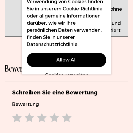
Verwendung von Cookies finden
Edelstahl
Sie in unserem
Cookie-Richtlinie
Lötmittel ohne
oder allgemeine Informationen
Blei
darüber, wie wir Ihre
ISO 9001- und
persönlichen Daten verwenden,
CE-zertifiziert
finden Sie in unserer
Datenschutzrichtlinie
.
Allow All
Bewertungen
Cookies verwalten
Schreiben Sie eine Bewertung
Bewertung
1 star
2 stars
3 stars
4 stars
5 stars