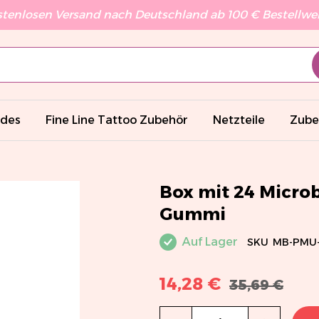
stenlosen Versand nach Deutschland ab 100 € Bestellwert
ades
Fine Line Tattoo Zubehör
Netzteile
Zube
Box mit 24 Micro
Gummi
Auf Lager
SKU
MB-PMU-
14,28 €
35,69 €
Menge