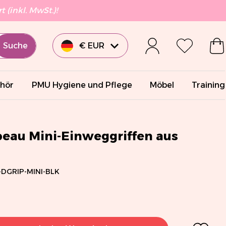
 (inkl. MwSt.)!
Suche
€ EUR
£ GBP
hör
PMU Hygiene und Pflege
Möbel
Training
€ EUR
€ EUR
beau Mini-Einweggriffen aus
€ EUR
DGRIP-MINI-BLK
$ USD