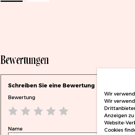
Bewertungen
Schreiben Sie eine Bewertung
Wir verwende
Bewertung
Wir verwend
Drittanbiete
Anzeigen zu 
1 star
2 stars
3 stars
4 stars
5 stars
Website-Verk
Name
Cookies find