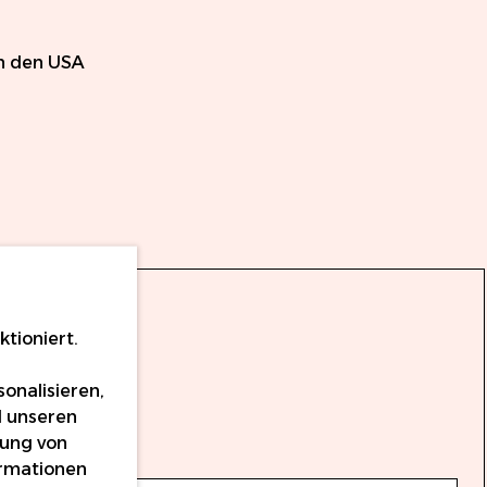
in den USA
tioniert.
onalisieren,
d unseren
dung von
ormationen