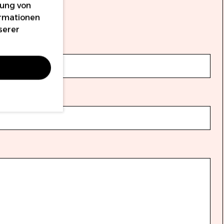
dung von
ormationen
serer