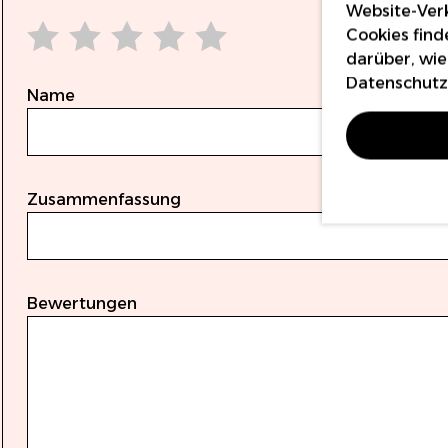
Website-Verk
Cookies find
darüber, wie
1 star
2 stars
3 stars
4 stars
5 stars
Datenschutzr
Name
Zusammenfassung
Bewertungen