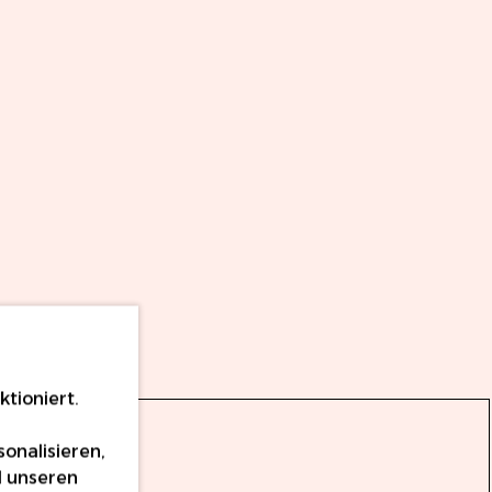
tioniert.
onalisieren,
d unseren