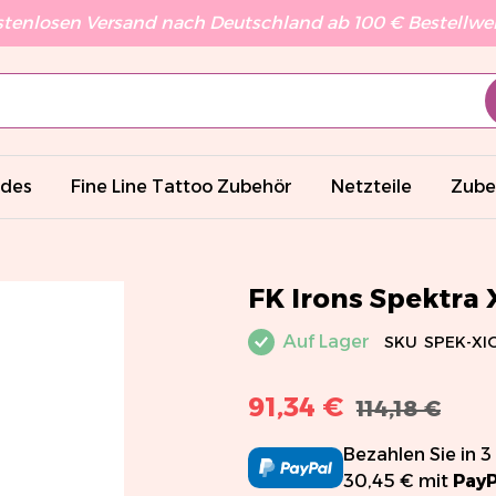
stenlosen Versand nach Deutschland ab 100 € Bestellwert
ades
Fine Line Tattoo Zubehör
Netzteile
Zube
FK Irons Spektra X
Auf Lager
SKU
SPEK-XI
91,34 €
114,18 €
Bezahlen Sie in 3
30,45 € mit
PayP