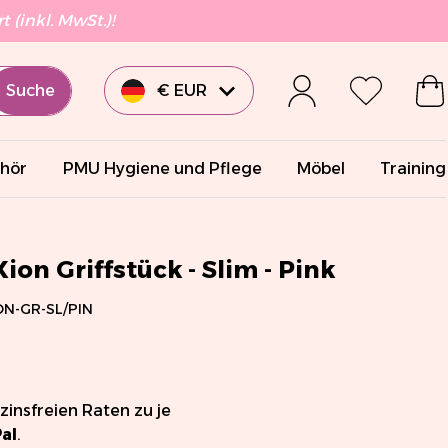
 (inkl. MwSt.)!
Suche
€ EUR
£ GBP
hör
PMU Hygiene und Pflege
Möbel
Training
€ EUR
€ EUR
ion Griffstück - Slim - Pink
ON-GR-SL/PIN
€ EUR
$ USD
 zinsfreien Raten zu je
al
.