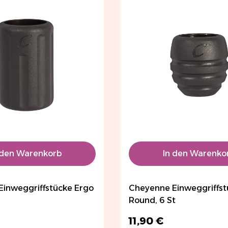
 den Warenkorb
In den Warenko
inweggriffstücke Ergo
Cheyenne Einweggriffst
Round, 6 St
11,90 €