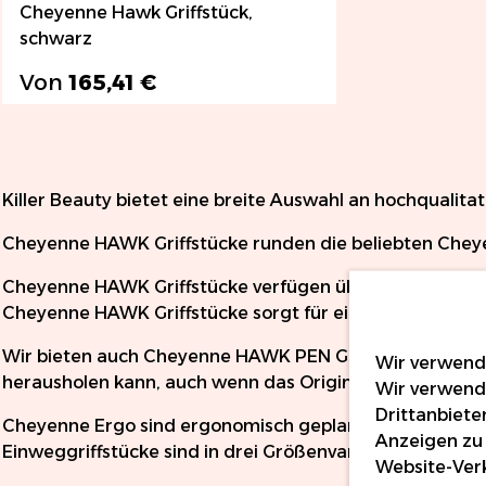
Cheyenne Hawk Griffstück,
schwarz
Von
165,41 €
Killer Beauty bietet eine breite Auswahl an hochquali
Cheyenne HAWK Griffstücke runden die beliebten Che
Cheyenne HAWK Griffstücke verfügen über ein Klick-Sy
Cheyenne HAWK Griffstücke sorgt für einen bequemen 
Wir bieten auch Cheyenne HAWK PEN Griffstücke in v
Wir verwende
herausholen kann, auch wenn das Originalgriffstück ge
Wir verwend
Drittanbiete
Cheyenne Ergo sind ergonomisch geplante sterile Ein
Anzeigen zu 
Einweggriffstücke sind in drei Größenvarianten erhältlic
Website-Verk