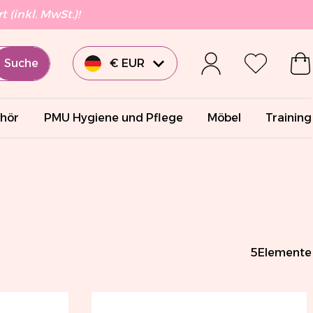
 (inkl. MwSt.)!
Suche
€ EUR
£ GBP
hör
PMU Hygiene und Pflege
Möbel
Training
€ EUR
€ EUR
€ EUR
5
Elemente
$ USD