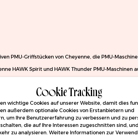
tativen PMU-Griffstücken von Cheyenne, die PMU-Maschin
yenne HAWK Spirit und HAWK Thunder PMU-Maschinen a
stem, mit dem das Auswechseln von Nadelmodulen ausges
Cookie Tracking
und sicheren Halt sowie weniger Belastung, auch bei l
erschiedenen Farben an, mit denen man noch mehr Lei
n wichtige Cookies auf unserer Website, damit dies funk
rade autoklaviert werden muss.
en außerdem optionale Cookies von Erstanbietern und
rn, um Ihre Benutzererfahrung zu verbessern und zu pers
weggriffstücke aus schmiegsamem Stoff. Die für Anwe
schalten, die auf Ihre Interessen zugeschnitten sind, un
h: Long (lang), One Inch (1-Zoll-Durchmesser) und Round 
ehr zu analysieren. Weitere Informationen zur Verwen