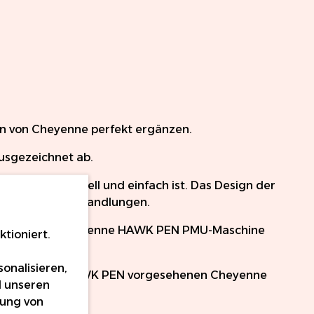
en von Cheyenne perfekt ergänzen.
usgezeichnet ab.
prochen schnell und einfach ist. Das Design der
ängeren PMU-Behandlungen.
stung aus der Cheyenne HAWK PEN PMU-Maschine
tioniert.
onalisieren,
ndung mit der HAWK PEN vorgesehenen Cheyenne
d unseren
(rund).
dung von