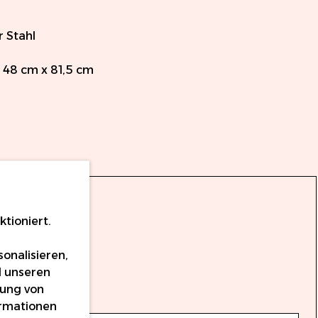
r Stahl
 48 cm x 81,5 cm
tioniert.
onalisieren,
d unseren
dung von
ormationen