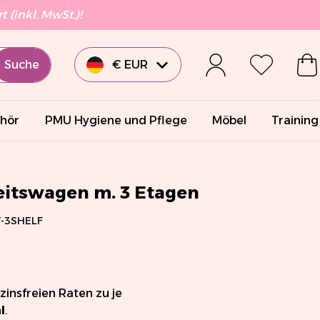
 (inkl. MwSt.)!
Suche
€ EUR
£ GBP
hör
PMU Hygiene und Pflege
Möbel
Training
€ EUR
€ EUR
beitswagen m. 3 Etagen
-3SHELF
€ EUR
$ USD
 zinsfreien Raten zu je
l
.