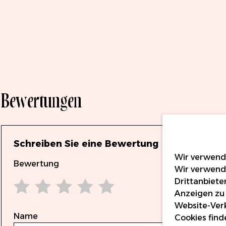
Bewertungen
Schreiben Sie eine Bewertung
Wir verwende
Bewertung
Wir verwend
Drittanbiete
Anzeigen zu 
1 star
2 stars
3 stars
4 stars
5 stars
Website-Verk
Name
Cookies find