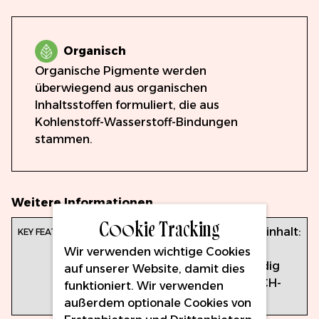
Organisch
Organische Pigmente werden
überwiegend aus organischen
Inhaltsstoffen formuliert, die aus
Kohlenstoff-Wasserstoff-Bindungen
stammen.
Weitere Informationen
Cookie Tracking
Produktmerkmale:
Flascheninhalt:
15 ml
Wir verwenden wichtige Cookies
Vollständig
auf unserer Website, damit dies
EU-REACH-
funktioniert. Wir verwenden
konform
außerdem optionale Cookies von