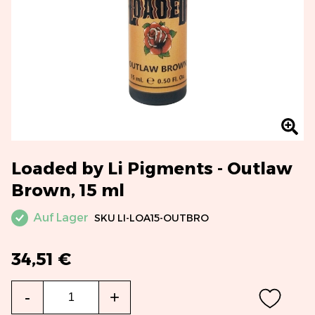
Loaded by Li Pigments - Outlaw
Brown, 15 ml
Auf Lager
SKU
LI-LOA15-OUTBRO
34,51 €
Menge
-
+