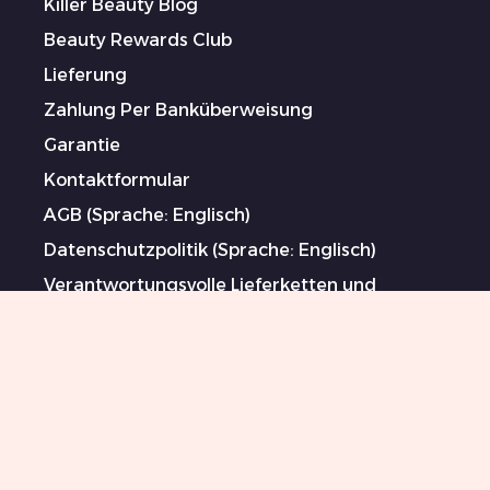
Killer Beauty Blog
Beauty Rewards Club
Lieferung
Zahlung Per Banküberweisung
Garantie
Kontaktformular
AGB (Sprache: Englisch)
Datenschutzpolitik (Sprache: Englisch)
Verantwortungsvolle Lieferketten und
Maßnahmen gegen Menschenhandel und
Zwangsarbeit (Sprache: Englisch)
Gesponserte Künstler
Impressum
Sitemap
0044 151 702 7924