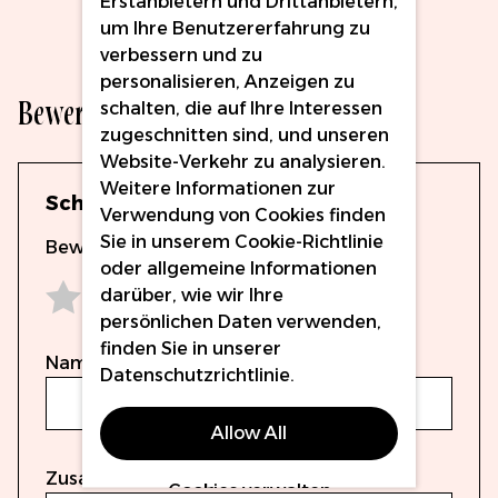
Erstanbietern und Drittanbietern,
um Ihre Benutzererfahrung zu
verbessern und zu
personalisieren, Anzeigen zu
Bewertungen
schalten, die auf Ihre Interessen
zugeschnitten sind, und unseren
Website-Verkehr zu analysieren.
Weitere Informationen zur
Schreiben Sie eine Bewertung
Verwendung von Cookies finden
Sie in unserem
Cookie-Richtlinie
Bewertung
oder allgemeine Informationen
darüber, wie wir Ihre
persönlichen Daten verwenden,
1 star
2 stars
3 stars
4 stars
5 stars
finden Sie in unserer
Name
Datenschutzrichtlinie
.
Allow All
Zusammenfassung
Cookies verwalten