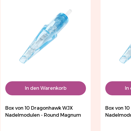
In den Warenkorb
In
Box von 10 Dragonhawk WJX
Box von 1
Nadelmodulen - Round Magnum
Nadelmodu