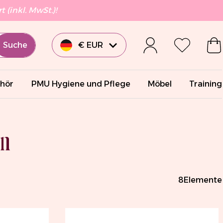
 (inkl. MwSt.)!
Suche
€ EUR
£ GBP
hör
PMU Hygiene und Pflege
Möbel
Training
€ EUR
€ EUR
ln
€ EUR
8
Elemente
$ USD