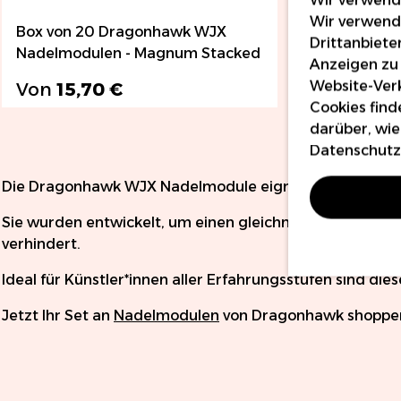
Wir verwend
Box von 20 Dragonhawk WJX
Box von 2
Drittanbiete
Nadelmodulen - Magnum Stacked
Nadelmodu
Anzeigen zu 
Website-Verk
Von
15,70 €
Von
23,
Cookies find
darüber, wie
Datenschutzr
Die Dragonhawk WJX Nadelmodule eignen sich sowohl 
Sie wurden entwickelt, um einen gleichmäßigen Pigment
verhindert.
Ideal für Künstler*innen aller Erfahrungsstufen sind die
Jetzt Ihr Set an
Nadelmodulen
von Dragonhawk shoppe