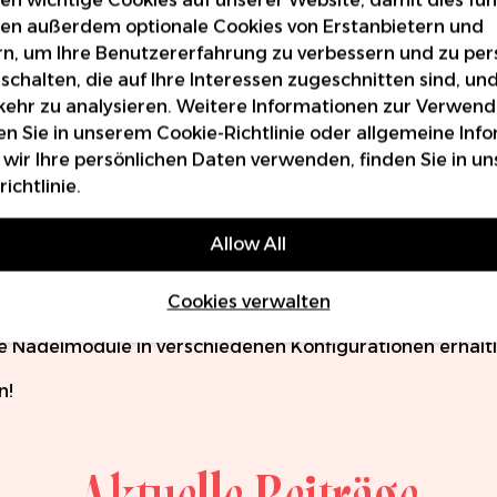
en außerdem optionale Cookies von Erstanbietern und
0 Dragonhawk WJX
Box von 20 Dragonhaw
rn, um Ihre Benutzererfahrung zu verbessern und zu pers
len - Magnum
Nadelmodulen - Round 
schalten, die auf Ihre Interessen zugeschnitten sind, un
ehr zu analysieren. Weitere Informationen zur Verwen
79 €
Von
21,41 €
en Sie in unserem
Cookie-Richtlinie
oder allgemeine Inf
 wir Ihre persönlichen Daten verwenden, finden Sie in un
ichtlinie
.
für
Feinlinien-Tattoos
als auch für Permanent-Make-up-
Allow All
eintrag zu ermöglichen und verfügen über ein fortschr
Cookies verwalten
se Nadelmodule in verschiedenen Konfigurationen erhältli
n!
Aktuelle Beiträge