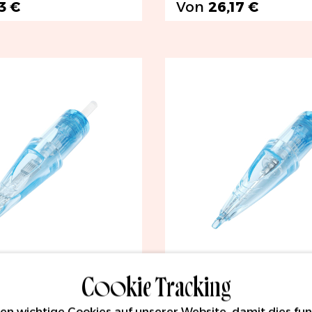
3 €
Von
26,17 €
Cookie Tracking
 den Warenkorb
In den Warenko
n wichtige Cookies auf unserer Website, damit dies funk