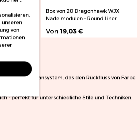
k WJX
Box von 20 Dragonhawk WJX
onalisieren,
Shader
Nadelmodulen - Round Liner
d unseren
dung von
Von
19,03 €
ormationen
serer
Behandlungen.
ittliches Membransystem, das den Rückfluss von Farbe
ch - perfekt für unterschiedliche Stile und Techniken.