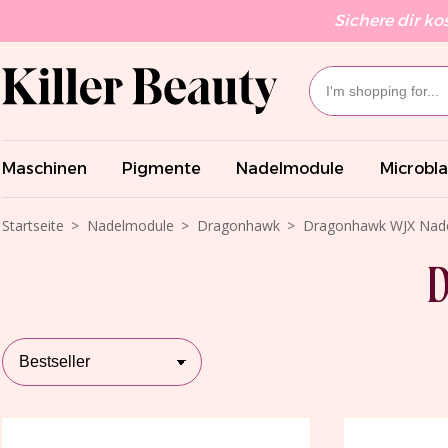
Sichere dir ko
Maschinen
Pigmente
Nadelmodule
Microbl
Startseite
Nadelmodule
Dragonhawk
Dragonhawk WJX Nad
D