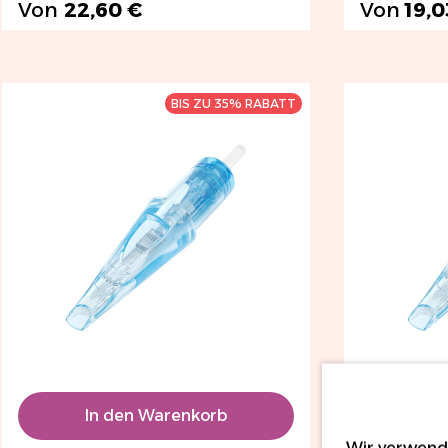
Von
22,60 €
Von
19,0
BIS ZU 35% RABATT
In den Warenkorb
In
Wir verwende