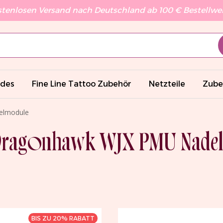
stenlosen Versand nach Deutschland ab 100 € Bestellwert
ades
Fine Line Tattoo Zubehör
Netzteile
Zube
elmodule
ragonhawk WJX PMU Nade
BIS ZU 20% RABATT