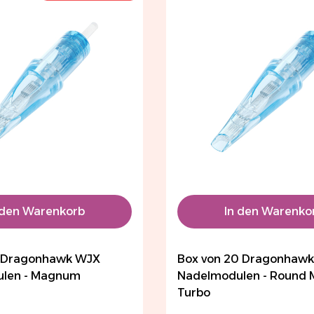
 den Warenkorb
In den Warenko
0 Dragonhawk WJX
Box von 20 Dragonhaw
len - Magnum
Nadelmodulen - Round
Turbo