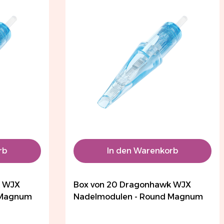
rb
In den Warenkorb
k WJX
Box von 20 Dragonhawk WJX
 Magnum
Nadelmodulen - Round Magnum