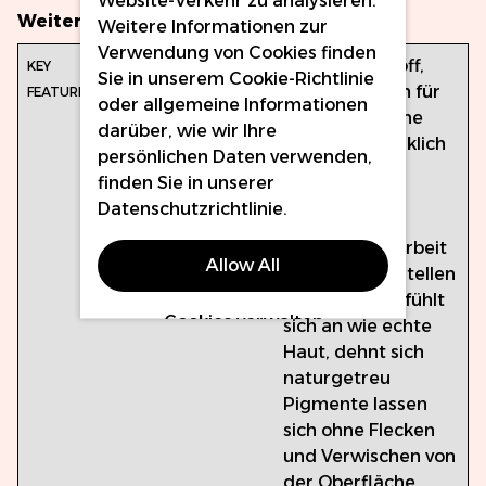
Weitere Informationen
Weitere Informationen zur
Verwendung von Cookies finden
Produktmerkmale:
Originalrohstoff,
Sie in unserem
Cookie-Richtlinie
gesundheitlich für
oder allgemeine Informationen
die menschliche
darüber, wie wir Ihre
Haut unbedenklich
persönlichen Daten verwenden,
Für Anfänger
finden Sie in unserer
absolut
Datenschutzrichtlinie
.
unentbehrlich
Toll, um Ihre Arbeit
Allow All
zur Schau zu stellen
Sieht aus und fühlt
Cookies verwalten
sich an wie echte
Haut, dehnt sich
naturgetreu
Pigmente lassen
sich ohne Flecken
und Verwischen von
der Oberfläche