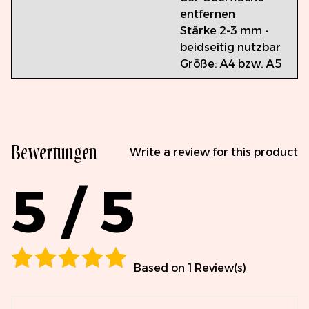
entfernen
Stärke 2-3 mm -
beidseitig nutzbar
Größe: A4 bzw. A5
Bewertungen
Write a review for this product
5 / 5
Schreiben Sie eine Bewertung
Bewertung
Based on 1 Review(s)
100
% of
100
1 star
2 stars
3 stars
4 stars
5 stars
Name