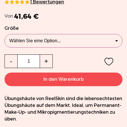
1
Bewertungen
100
% of
100
41,64 €
Von
Größe
Menge
-
+
In den Warenkorb
Übungshäute von ReelSkin sind die lebensechtesten
Übungshäute auf dem Markt. Ideal, um Permanent-
Make-Up- und Mikropigmentierungstechniken zu
üben.