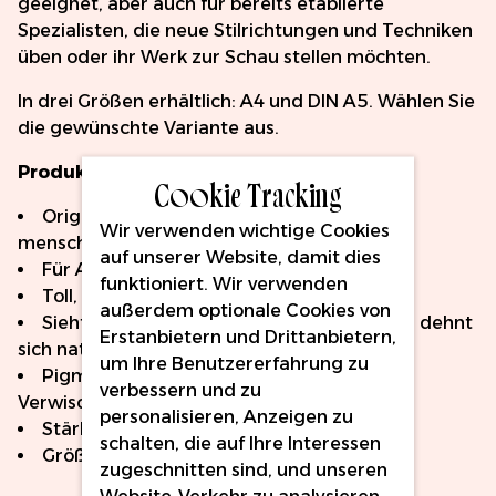
geeignet, aber auch für bereits etablierte
Spezialisten, die neue Stilrichtungen und Techniken
üben oder ihr Werk zur Schau stellen möchten.
In drei Größen erhältlich: A4 und DIN A5. Wählen Sie
die gewünschte Variante aus.
Produktmerkmale:
Cookie Tracking
Originalrohstoff, gesundheitlich für die
Wir verwenden wichtige Cookies
menschliche Haut unbedenklich
auf unserer Website, damit dies
Für Anfänger absolut unentbehrlich
funktioniert. Wir verwenden
Toll, um Ihre Arbeit zur Schau zu stellen
außerdem optionale Cookies von
Sieht aus und fühlt sich an wie echte Haut, dehnt
Erstanbietern und Drittanbietern,
sich naturgetreu
um Ihre Benutzererfahrung zu
Pigmente lassen sich ohne Flecken und
verbessern und zu
Verwischen von der Oberfläche entfernen
personalisieren, Anzeigen zu
Stärke 2-3 mm - beidseitig nutzbar
schalten, die auf Ihre Interessen
Größe: A4 bzw. A5
zugeschnitten sind, und unseren
Website-Verkehr zu analysieren.