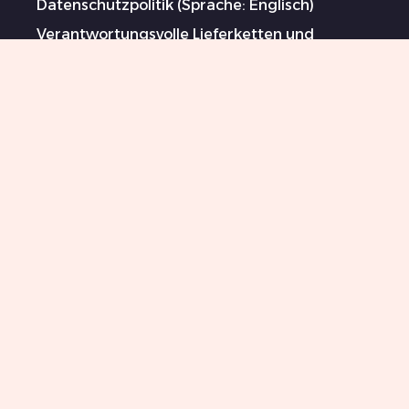
Datenschutzpolitik (Sprache: Englisch)
Verantwortungsvolle Lieferketten und
Maßnahmen gegen Menschenhandel und
Zwangsarbeit (Sprache: Englisch)
Gesponserte Künstler
Impressum
Sitemap
0044 151 702 7924
Killer Beauty Updates
Your email
Abonnieren
Ich bin mit den Geschäftsbedingungen
einverstanden und stimme zu, den Newsletter