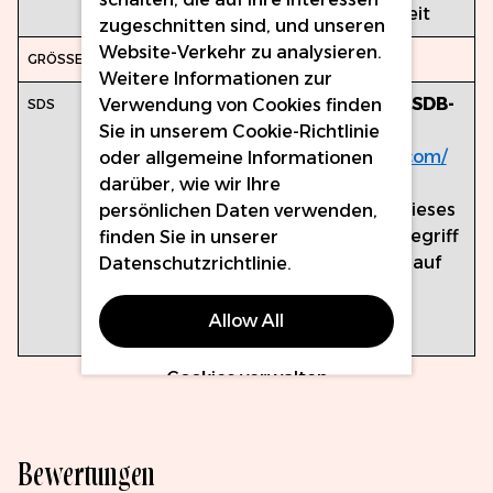
Farbkalibriert für Genauigkeit
zugeschnitten sind, und unseren
Website-Verkehr zu analysieren.
15ml
Weitere Informationen zur
Greifen Sie auf das
Perma Blend SDB-
Verwendung von Cookies finden
Portal
zu:
Sie in unserem
Cookie-Richtlinie
https://inkprojects-sds.thewercs.com/
oder allgemeine Informationen
darüber, wie wir Ihre
Verwenden Sie bei der Nutzung dieses
persönlichen Daten verwenden,
Portals den Farbnamen als Suchbegriff
finden Sie in unserer
und klicken Sie nach der Auswahl auf
Datenschutzrichtlinie
.
„PDF anzeigen"
.
Allow All
Cookies verwalten
Bewertungen