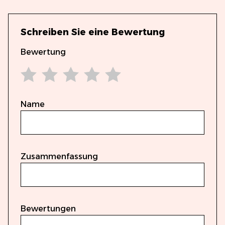
Schreiben Sie eine Bewertung
Bewertung
1 star
2 stars
3 stars
4 stars
5 stars
Name
Zusammenfassung
Bewertungen