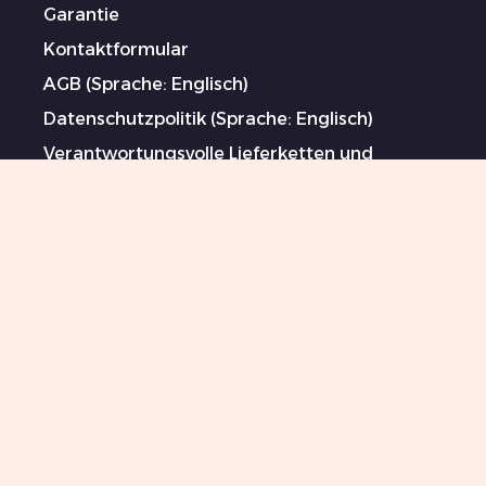
Garantie
Kontaktformular
AGB (Sprache: Englisch)
Datenschutzpolitik (Sprache: Englisch)
Verantwortungsvolle Lieferketten und
Maßnahmen gegen Menschenhandel und
Zwangsarbeit (Sprache: Englisch)
Gesponserte Künstler
Impressum
Sitemap
0044 151 702 7924
Killer Beauty Updates
Your email