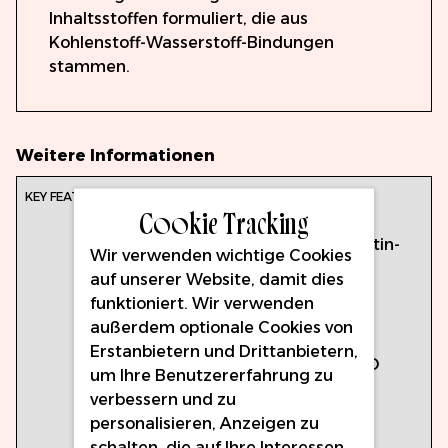
Inhaltsstoffen formuliert, die aus
Kohlenstoff-Wasserstoff-Bindungen
stammen.
Weitere Informationen
Farbe: Courageous Coral
Cookie Tracking
Volumen: 15ml
Inspiriert von der Vicky-Martin-
Wir verwenden wichtige Cookies
Methode
auf unserer Website, damit dies
Vollständig
funktioniert. Wir verwenden
EU-REACH-konform
außerdem optionale Cookies von
Hergestellt nach dem
Erstanbietern und Drittanbietern,
Qualitätskontrollsystem ISO
um Ihre Benutzererfahrung zu
13485
verbessern und zu
Chargengetestet auf
personalisieren, Anzeigen zu
Mikrobedenken
schalten, die auf Ihre Interessen