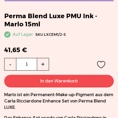
Perma Blend Luxe PMU Ink -
Marlo 15ml
Auf Lager
SKU
LXCEM1/2-S
41,65 €
Menge
-
+
In den Warenkorb
Marlo ist ein Permanent-Make-up-Pigment aus dem
Carla Ricciardone Enhance Set von Perma Blend
LUXE.
Das Enhance-Set wurde von Carla Ricciardone in