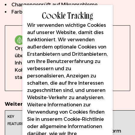
Chargengeprüft auf Mikroprobleme
Cookie Tracking
Farbkalibriert für Genauigkeit
Wir verwenden wichtige Cookies
auf unserer Website, damit dies
funktioniert. Wir verwenden
Organisch
außerdem optionale Cookies von
Organische Pigmente werden
Erstanbietern und Drittanbietern,
überwiegend aus organischen
um Ihre Benutzererfahrung zu
Inhaltsstoffen formuliert, die aus
verbessern und zu
Kohlenstoff-Wasserstoff-Bindungen
personalisieren, Anzeigen zu
stammen.
schalten, die auf Ihre Interessen
zugeschnitten sind, und unseren
Website-Verkehr zu analysieren.
Weitere Informationen
Weitere Informationen zur
Verwendung von Cookies finden
Hauptmerkmale:
Volumen: 15ml
Sie in unserem
Cookie-Richtlinie
Vollständig
oder allgemeine Informationen
EU-REACH-konform
darüber, wie wir Ihre