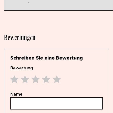
.
Bewertungen
Schreiben Sie eine Bewertung
Bewertung
1 star
2 stars
3 stars
4 stars
5 stars
Name