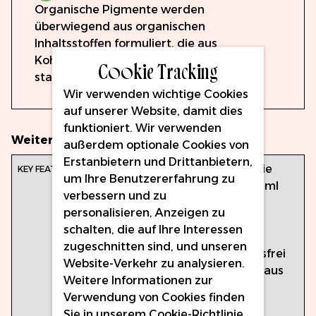
Organische Pigmente werden
überwiegend aus organischen
Inhaltsstoffen formuliert, die aus
Kohlenstoff-Wasserstoff-Bindungen
Cookie Tracking
stammen.
Wir verwenden wichtige Cookies
auf unserer Website, damit dies
funktioniert. Wir verwenden
Weitere Informationen
außerdem optionale Cookies von
Erstanbietern und Drittanbietern,
Hauptmerkmale:
Farbe: Barbie
um Ihre Benutzererfahrung zu
Volumen: 15ml
verbessern und zu
EU-REACH-
personalisieren, Anzeigen zu
konform
schalten, die auf Ihre Interessen
Vegan und
zugeschnitten sind, und unseren
tierversuchsfrei
Website-Verkehr zu analysieren.
Hergestellt aus
Weitere Informationen zur
natürlichen
Verwendung von Cookies finden
Zutaten
Sie in unserem
Cookie-Richtlinie