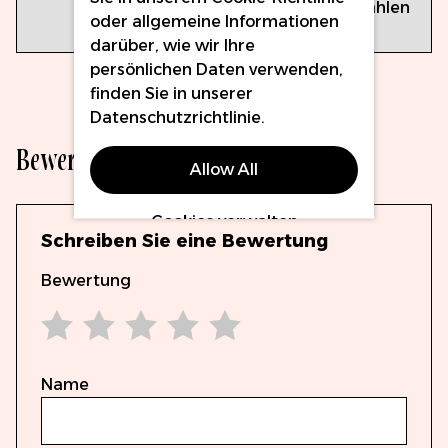
Gammastrahlen
oder allgemeine Informationen
sterilisiert
darüber, wie wir Ihre
persönlichen Daten verwenden,
finden Sie in unserer
Datenschutzrichtlinie
.
Bewertungen
Allow All
Cookies verwalten
Schreiben Sie eine Bewertung
Bewertung
1 star
2 stars
3 stars
4 stars
5 stars
Name